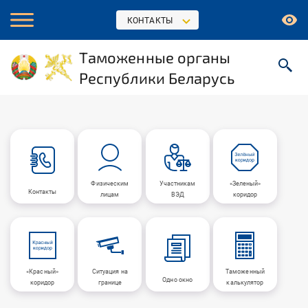
КОНТАКТЫ
Таможенные органы
Республики Беларусь
Физическим
Участникам
«Зеленый»
Контакты
лицам
ВЭД
коридор
«Красный»
Ситуация на
Таможенный
Одно окно
коридор
границе
калькулятор