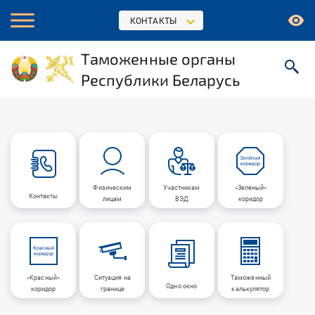
КОНТАКТЫ
Таможенные органы
Республики Беларусь
Физическим
Участникам
«Зеленый»
Контакты
лицам
ВЭД
коридор
«Красный»
Ситуация на
Таможенный
Одно окно
коридор
границе
калькулятор