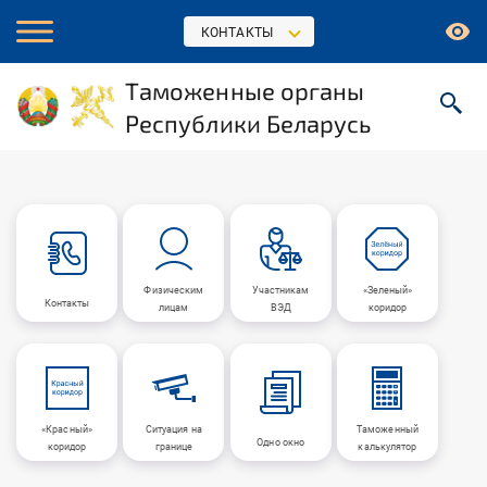
КОНТАКТЫ
Таможенные органы
Республики Беларусь
Физическим
Участникам
«Зеленый»
Контакты
лицам
ВЭД
коридор
«Красный»
Ситуация на
Таможенный
Одно окно
коридор
границе
калькулятор